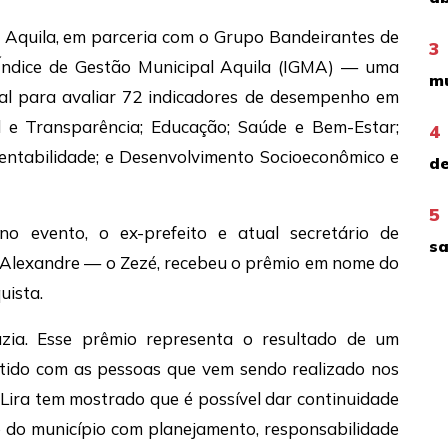
o Aquila, em parceria com o Grupo Bandeirantes de
3
Índice de Gestão Municipal Aquila (IGMA) — uma
mu
icial para avaliar 72 indicadores de desempenho em
cal e Transparência; Educação; Saúde e Bem-Estar;
4
tentabilidade; e Desenvolvimento Socioeconômico e
de
5
o evento, o ex-prefeito e atual secretário de
sa
sé Alexandre — o Zezé, recebeu o prêmio em nome do
uista.
uzia. Esse prêmio representa o resultado de um
etido com as pessoas que vem sendo realizado nos
 Lira tem mostrado que é possível dar continuidade
 do município com planejamento, responsabilidade