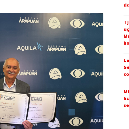
da
TJ
aç
Mu
ho
Le
Se
co
ME
li
se