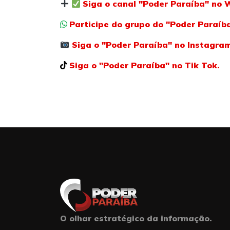
Siga o canal "Poder Paraíba" no 
Participe do grupo do "Poder Paraí
Siga o "Poder Paraíba" no Instagra
Siga o "Poder Paraíba" no Tik Tok.
O olhar estratégico da informação.