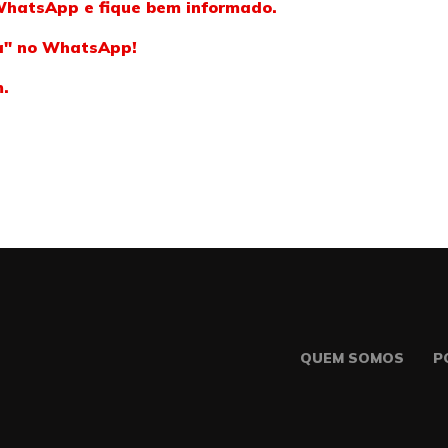
WhatsApp e fique bem informado.
ba" no WhatsApp!
m.
QUEM SOMOS
P