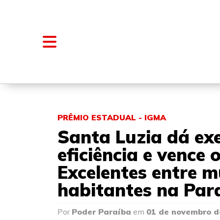
NOTÍCIAS
BLOGS E COLUNAS
PRÊMIO ESTADUAL - IGMA
Santa Luzia dá ex
eficiência e vence
Excelentes entre m
habitantes na Par
Por
Poder Paraíba
em
01 de novembro d