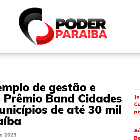
QUEM SOMOS
FALE CONOSCO
PARTICIPE DO N
emplo de gestão e
 o Prêmio Band Cidades
Jo
Ca
unicípios de até 30 mil
pe
aíba
Aé
e 2025
Be