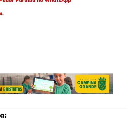
l Poder Paraíba no WhatsApp
m.
a: