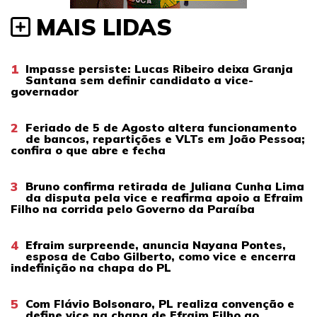
MAIS LIDAS
1
Impasse persiste: Lucas Ribeiro deixa Granja
Santana sem definir candidato a vice-
governador
2
Feriado de 5 de Agosto altera funcionamento
de bancos, repartições e VLTs em João Pessoa;
confira o que abre e fecha
3
Bruno confirma retirada de Juliana Cunha Lima
da disputa pela vice e reafirma apoio a Efraim
Filho na corrida pelo Governo da Paraíba
4
Efraim surpreende, anuncia Nayana Pontes,
esposa de Cabo Gilberto, como vice e encerra
indefinição na chapa do PL
5
Com Flávio Bolsonaro, PL realiza convenção e
define vice na chapa de Efraim Filho ao