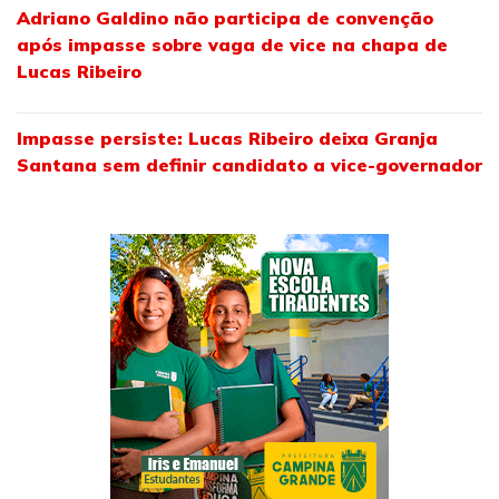
Adriano Galdino não participa de convenção
após impasse sobre vaga de vice na chapa de
Lucas Ribeiro
Impasse persiste: Lucas Ribeiro deixa Granja
Santana sem definir candidato a vice-governador