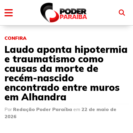
CONFIRA
Laudo aponta hipotermia
e traumatismo como
causas da morte de
recém-nascido
encontrado entre muros
em Alhandra
Por
Redação Poder Paraíba
em
22 de maio de
2026