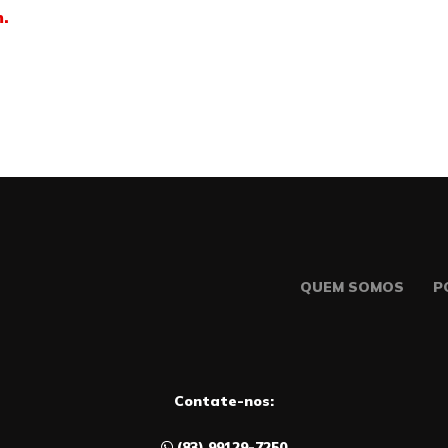
m.
QUEM SOMOS
P
Contate-nos:
(83) 99129-7250