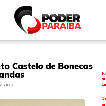
QUEM SOMOS
FALE CONOSCO
PARTICIPE DO N
jeto Castelo de Bonecas
candas
Jo
di
Lu
e 2023
Da
pr