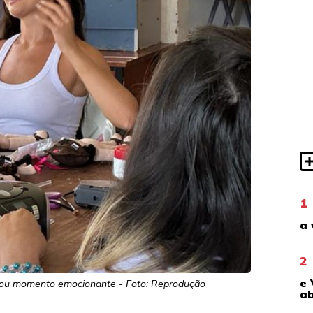
1
a 
2
e 
usou momento emocionante - Foto: Reprodução
ab