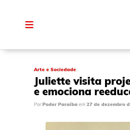
NOTÍCIAS
BLOGS E COLUNAS
Arte e Sociedade
Juliette visita pro
e emociona reedu
Por
Poder Paraíba
em
27 de dezembro d