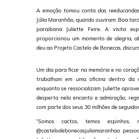
A emoção tomou conta das reeducandas 
Júlia Maranhão, quando ouviram: Boa tar
paraibana Juliette Feire. A visita es
proporcionou um momento de alegria, abr
deu ao Projeto Castelo de Bonecas, discur
Um dia para ficar na memória e no coraçã
trabalham em uma oficina dentro da u
enquanto se ressocializam. Juliette aprove
desperta nela encanto e admiração, reg
com parte dos seus 30 milhões de seguidor
“Somos cactos, temos espinhos,
@castelodebonecasjuliamaranhao pessoal