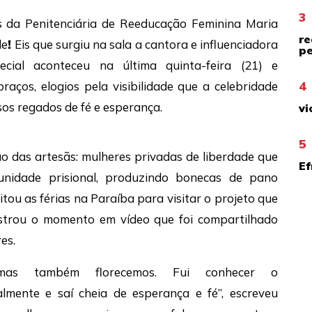
3
da Penitenciária de Reeducação Feminina Maria
re
de
!
Eis que surgiu na sala a cantora e influenciadora
pe
pecial aconteceu na última quinta-feira (21) e
4
aços, elogios pela visibilidade que a celebridade
sos regados de fé e esperança.
vi
5
o das artesãs: mulheres privadas de liberdade que
Ef
nidade prisional, produzindo bonecas de pano
itou as férias na Paraíba para visitar o projeto que
istrou o momento em vídeo que foi compartilhado
es.
 mas também florecemos. Fui conhecer o
mente e saí cheia de esperança e fé”, escreveu