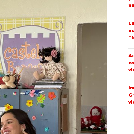
na
Lu
ac
“f
Ad
co
vi
Im
Gr
vi