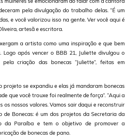
 As mulheres se emocionaram ao falar com a cantora
deceram pela divulgação do trabalho delas. “É um
as, e você valorizou isso na gente. Ver você aqui é
iveira, artesã e escritora.
nxergam a artista como uma inspiração e que bem
. Logo após vencer o BBB 21, Juliette divulgou o
pela criação das bonecas “Juliette”, feitas em
 o projeto se expandiu e elas já mandaram bonecas
de que você trouxe foi realmente de força”. “Aqui a
s os nossos valores. Vamos sair daqui e reconstruir
lo de Bonecas: é um dos projetos da Secretaria da
no da Paraíba e tem o objetivo de promover a
bricação de bonecas de pano.