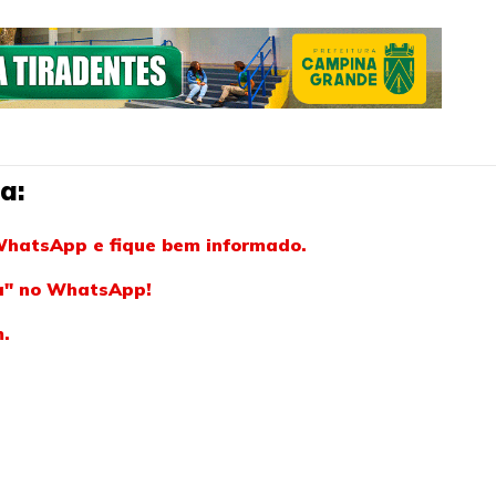
a:
WhatsApp e fique bem informado.
ba" no WhatsApp!
m.