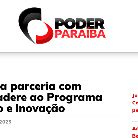
QUEM SOMOS
FALE CONOSCO
PARTICIPE DO N
ça parceria com
 adere ao Programa
Jo
Ca
o e Inovação
pe
 2025
Aé
Be