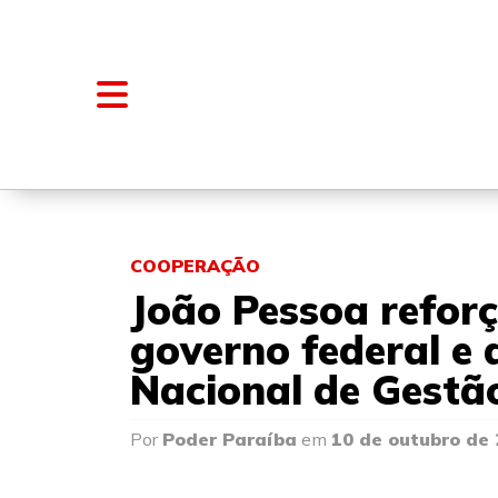
NOTÍCIAS
BLOGS E COLUNAS
COOPERAÇÃO
João Pessoa refor
governo federal e
Nacional de Gestã
Por
Poder Paraíba
em
10 de outubro de