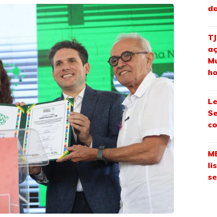
da
TJ
aç
Mu
ho
Le
Se
co
ME
li
se