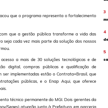
3
tacou que o programa representa o fortalecimento
mu
4
com que a gestão pública transforme a vida das
de
ro seja cada vez mais parte da solução dos nossos
irmou.
5
sa
acesso a mais de 30 soluções tecnológicas e de
ão digital, compras públicas e qualificação de
em ser implementadas estão o Contrata+Brasil, que
ratações públicas, e o Enap Aqui, que oferece
ais.
nto técnico permanente do MGI. Dois gerentes da
ov/Seges) atuarão junto à Prefeitura, em parceria