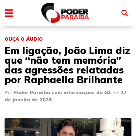
OUÇA O ÁUDIO
Em ligação, João Lima diz
que “não tem memória”
das agressões relatadas
por Raphaella Brilhante
Por
Poder Paraíba com informações do G1
em
27
de janeiro de 2026