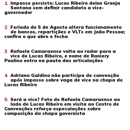
1
Impasse persiste: Lucas Ribeiro deixa Granja
Santana sem definir candidato a vice-
governador
2
Feriado de 5 de Agosto altera funcionamento
de bancos, repartições e VLTs em João Pessoa;
confira o que abre e fecha
3
Rafaela Camaraense volta ao radar para a
vice de Lucas Ribeiro, e nome de Raniery
Paulino entra na pauta das articulações
4
Adriano Galdino não participa de convenção
após impasse sobre vaga de vice na chapa de
Lucas Ribeiro
5
Será a vice? Foto de Rafaela Camaraense ao
lado de Lucas Ribeiro em visita ao Centro de
Convenções reforça especulações sobre
composição da chapa governista