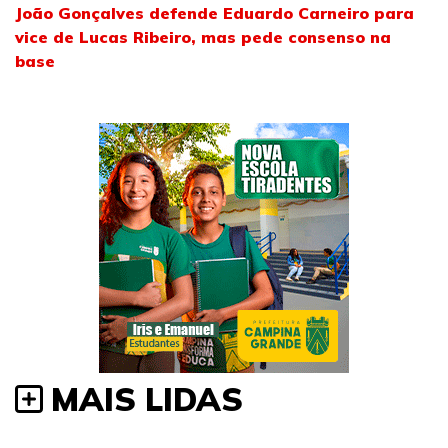
João Gonçalves defende Eduardo Carneiro para
vice de Lucas Ribeiro, mas pede consenso na
base
MAIS LIDAS