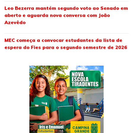
Leo Bezerra mantém segundo voto ao Senado em
aberto e aguarda nova conversa com João
Azevêdo
MEC começa a convocar estudantes da lista de
espera do Fies para o segundo semestre de 2026