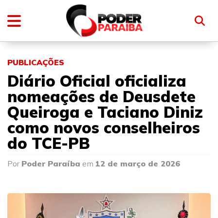
PUBLICAÇÕES
Diário Oficial oficializa
nomeações de Deusdete
Queiroga e Taciano Diniz
como novos conselheiros
do TCE-PB
Por
Poder Paraíba
em
12 de março de 2026