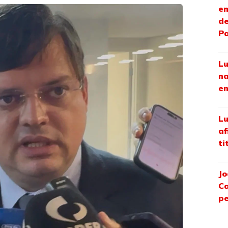
em
de
P
Lu
na
em
Lu
af
ti
Jo
Ca
pe