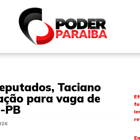
QUEM SOMOS
FALE CONOSCO
PARTICIPE DO N
eputados, Taciano
cação para vaga de
Ef
fo
E-PB
in
re
026
Em