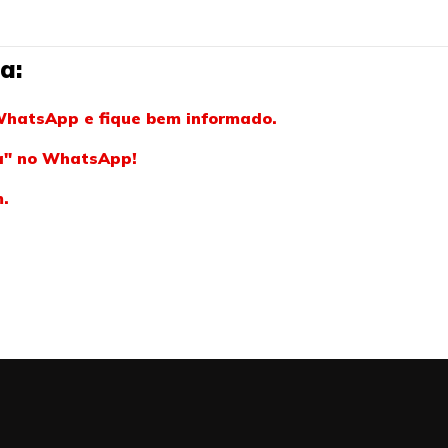
a:
WhatsApp e fique bem informado.
ba" no WhatsApp!
m.