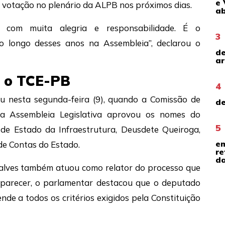
e 
 votação no plenário da ALPB nos próximos dias.
ab
 com muita alegria e responsabilidade. É o
3
o longo desses anos na Assembleia”, declarou o
de
ar
 o TCE-PB
4
u nesta segunda-feira (9), quando a Comissão de
de
 da Assembleia Legislativa aprovou os nomes do
5
 de Estado da Infraestrutura, Deusdete Queiroga,
em
de Contas do Estado.
re
da
çalves também atuou como relator do processo que
u parecer, o parlamentar destacou que o deputado
e a todos os critérios exigidos pela Constituição