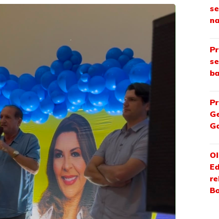
se
na
Pr
se
ba
Pr
Ge
Ga
Ol
Ed
re
Bo