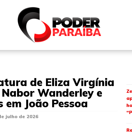
QUEM SOMOS
FALE CONOSCO
PARTICIPE DO N
tura de Eliza Virgínia
, Nabor Wanderley e
Ze
ap
as em João Pessoa
h
“P
de julho de 2026
Re