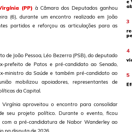
e 
ab
Virgínia (PP)
à Câmara dos Deputados ganhou
feira (6), durante um encontro realizado em João
3
ntes partidos e reforçou as articulações para as
re
pe
4
to de João Pessoa, Léo Bezerra (PSB), do deputado
vi
x-prefeito de Patos e pré-candidato ao Senado,
ex-ministro da Saúde e também pré-candidato ao
5
nião mobilizou apoiadores, representantes de
Ef
íticas da Capital.
a Virgínia aproveitou o encontro para consolidar
 seu projeto político. Durante o evento, ficou
a com a pré-candidatura de Nabor Wanderley ao
io na disputa de 2026.