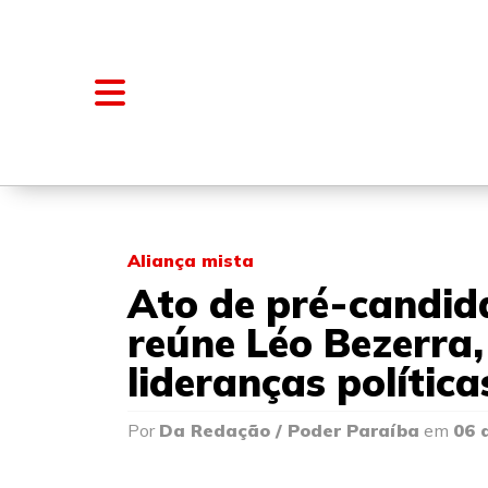
NOTÍCIAS
BLOGS E COLUNAS
Aliança mista
Ato de pré-candida
reúne Léo Bezerra
lideranças polític
Por
Da Redação / Poder Paraíba
em
06 