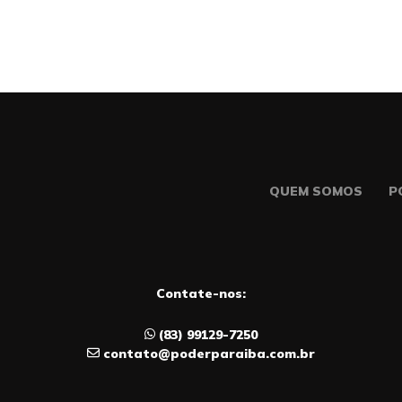
QUEM SOMOS
P
Contate-nos:
(83) 99129-7250
contato@poderparaiba.com.br