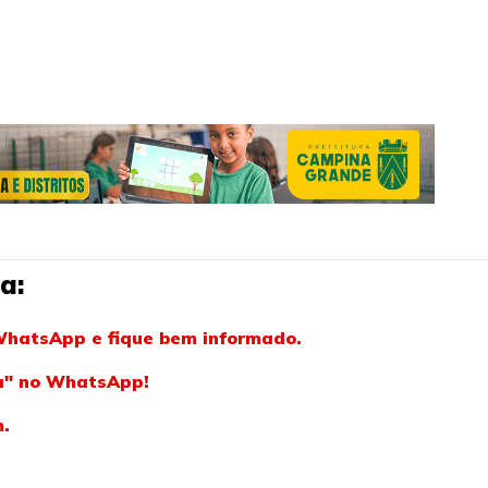
a:
WhatsApp e fique bem informado.
ba" no WhatsApp!
m.