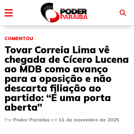
COMENTOU
Tovar Correia Lima vê
chegada de Cícero Lucena
ao MDB como avanço
para a oposição e não
descarta filiação ao
partido: “É uma porta
aberta”
Por
Poder Paraíba
em
11 de novembro de 2025