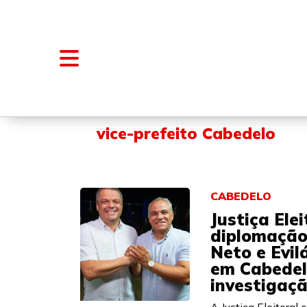
NOTÍCIAS
BLOGS E COLUNAS
vice-prefeito Cabedelo
CABEDELO
Justiça Ele
diplomação
Neto e Evil
em Cabedel
investigaç