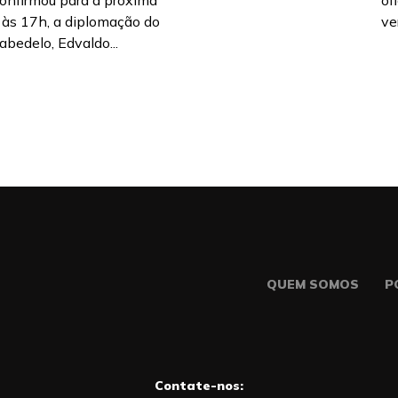
 confirmou para a próxima
of
, às 17h, a diplomação do
ve
abedelo, Edvaldo...
QUEM SOMOS
P
Contate-nos: