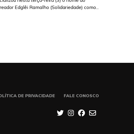
icializou nesta terça-feira (3) o nome do
reador Edglêi Ramalho (Solidariedade) como...
OLÍTICA DE PRIVACIDADE
FALE CONOSCO