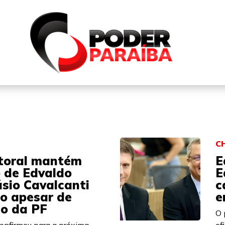
QUEM SOMOS
FALE CONOSCO
PARTICIPE DO N
C
itoral mantém
E
 de Edvaldo
E
ásio Cavalcanti
c
o apesar de
e
ão da PF
O 