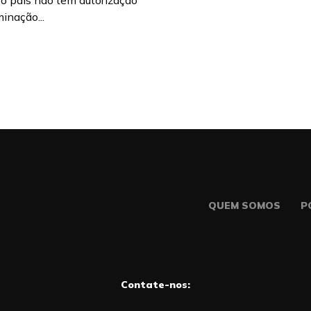
 o país não têm autorização
inação...
QUEM SOMOS
P
Contate-nos: