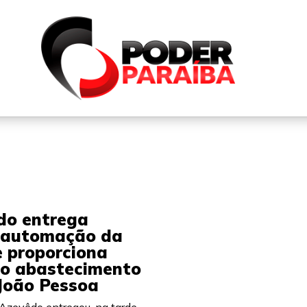
QUEM SOMOS
FALE CONOSCO
PARTICIPE DO N
do entrega
 automação da
 proporciona
no abastecimento
João Pessoa