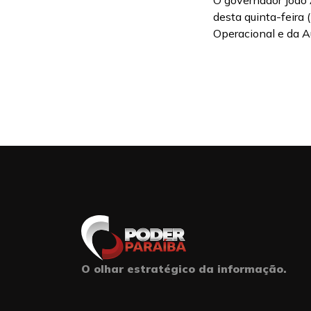
O governador João 
desta quinta-feira 
Operacional e da A
O olhar estratégico da informação.