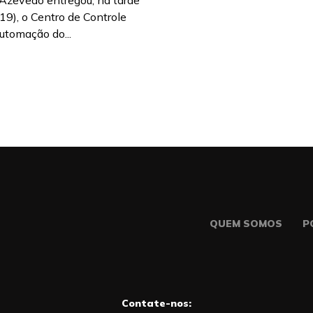
Azevêdo entregou, na tarde
(19), o Centro de Controle
utomação do...
QUEM SOMOS
P
Contate-nos: