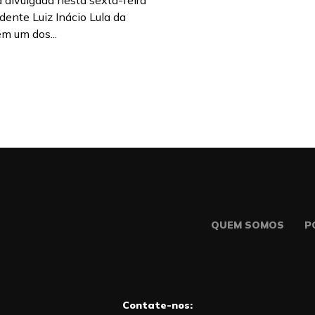
 divulgada nesta sexta-feira
dente Luiz Inácio Lula da
em um dos...
QUEM SOMOS
P
Contate-nos: