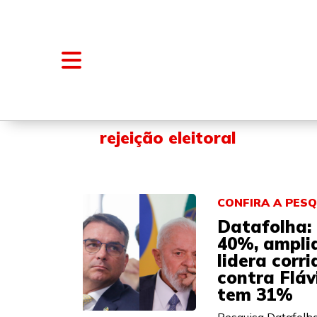
NOTÍCIAS
BLOGS E COLUNAS
rejeição eleitoral
CONFIRA A PESQ
Datafolha: 
40%, ampli
lidera corr
contra Fláv
tem 31%