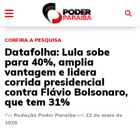
CONFIRA A PESQUISA
Datafolha: Lula sobe
para 40%, amplia
vantagem e lidera
corrida presidencial
contra Flávio Bolsonaro,
que tem 31%
Por
Redação Poder Paraíba
em
22 de maio de
2026