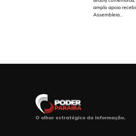
Brasil) comemorou, 
amplo apoio recebi
Assembleia...
O olhar estratégico da informação.