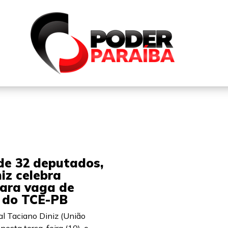
QUEM SOMOS
FALE CONOSCO
PARTICIPE DO N
de 32 deputados,
iz celebra
para vaga de
o do TCE-PB
l Taciano Diniz (União