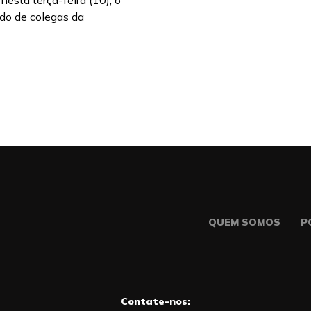
nesta terça-feira (10), o
do de colegas da
QUEM SOMOS
P
Contate-nos: