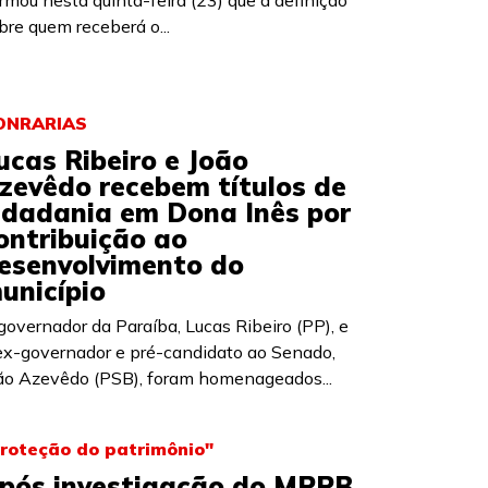
irmou nesta quinta-feira (23) que a definição
bre quem receberá o...
ONRARIAS
ucas Ribeiro e João
zevêdo recebem títulos de
idadania em Dona Inês por
ontribuição ao
esenvolvimento do
unicípio
governador da Paraíba, Lucas Ribeiro (PP), e
ex-governador e pré-candidato ao Senado,
ão Azevêdo (PSB), foram homenageados...
roteção do patrimônio"
pós investigação do MPPB,