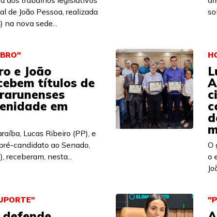
a dos trabalhos legislativos
af
l de João Pessoa, realizada
so
) na nova sede...
OBRO"
H
ro e João
L
cebem títulos de
A
rarunenses
c
lenidade em
c
d
m
aíba, Lucas Ribeiro (PP), e
pré-candidato ao Senado,
O 
, receberam, nesta...
o 
Jo
SUPORTE"
"P
s defende
A