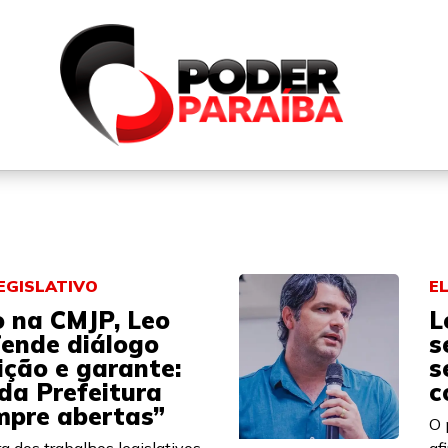
QUEM SOMOS
FALE CONOSCO
PARTICIPE DO N
EGISLATIVO
E
o na CMJP, Leo
L
fende diálogo
s
ição e garante:
s
da Prefeitura
c
mpre abertas”
O 