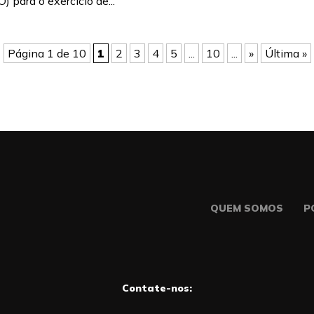
 para o exercício de...
Página 1 de 10
1
2
3
4
5
...
10
...
»
Última »
QUEM SOMOS
P
Contate-nos: