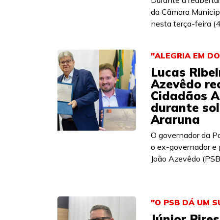
Durante a reabertur
da Câmara Municipa
nesta terça-feira (4
"ALEGRIA EM D
Lucas Ribei
Azevêdo re
Cidadãos A
durante so
Araruna
O governador da Par
o ex-governador e 
João Azevêdo (PSB)
"O PSB DÁ UM 
Júnior Pire