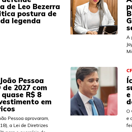
a de Leo Bezerra
p
itica postura de
B
 da legenda
G
s
A 
Ja
Mi
C
João Pessoa
Í
 de 2027 com
s
 quase R$ 8
e
nvestimento em
d
ricos
O 
João Pessoa aprovaram,
e 
18), a Lei de Diretrizes
fe