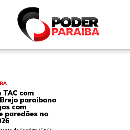
QUEM SOMOS
FALE CONOSCO
PARTICIPE DO N
ORA
a TAC com
 Brejo paraibano
ogos com
e paredões no
026