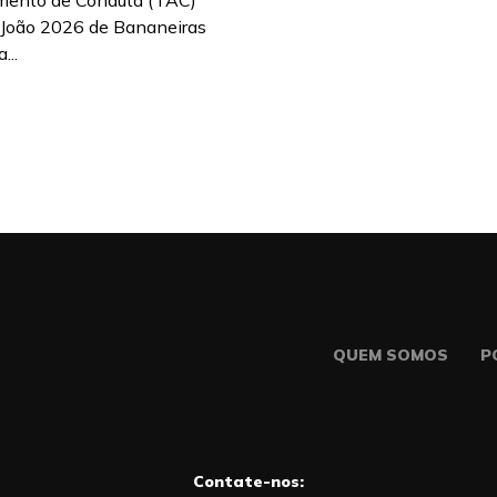
mento de Conduta (TAC)
 João 2026 de Bananeiras
...
QUEM SOMOS
P
Contate-nos: