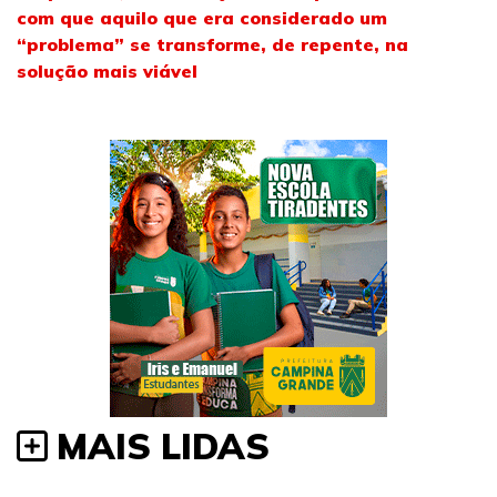
com que aquilo que era considerado um
“problema” se transforme, de repente, na
solução mais viável
MAIS LIDAS