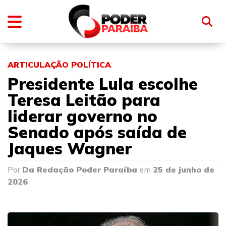
ARTICULAÇÃO POLÍTICA
Presidente Lula escolhe
Teresa Leitão para
liderar governo no
Senado após saída de
Jaques Wagner
Por
Da Redação Poder Paraíba
em
25 de junho de
2026