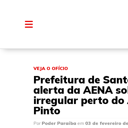
NOTÍCIAS
BLOGS E COLUNAS
VEJA O OFÍCIO
Prefeitura de San
alerta da AENA s
irregular perto do
Pinto
Por
Poder Paraíba
em
03 de fevereiro d