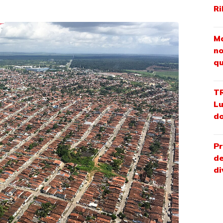
Ri
Ma
no
qu
TR
Lu
do
Pr
de
di