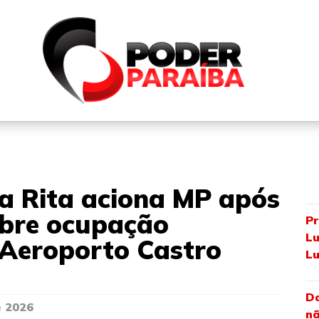
QUEM SOMOS
FALE CONOSCO
PARTICIPE DO N
ta Rita aciona MP após
obre ocupação
Pr
Lu
 Aeroporto Castro
Lu
Da
e 2026
nã