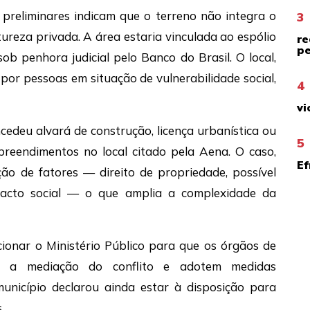
 preliminares indicam que o terreno não integra o
3
atureza privada. A área estaria vinculada ao espólio
re
pe
ob penhora judicial pelo Banco do Brasil. O local,
or pessoas em situação de vulnerabilidade social,
4
vi
cedeu alvará de construção, licença urbanística ou
5
reendimentos no local citado pela Aena. O caso,
Ef
ão de fatores — direito de propriedade, possível
pacto social — o que amplia a complexidade da
acionar o Ministério Público para que os órgãos de
m a mediação do conflito e adotem medidas
 município declarou ainda estar à disposição para
.