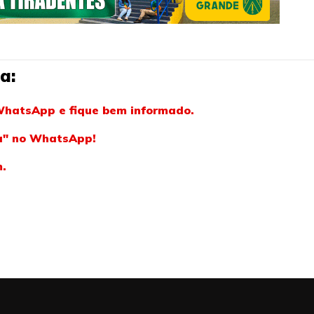
a:
WhatsApp e fique bem informado.
ba" no WhatsApp!
m.