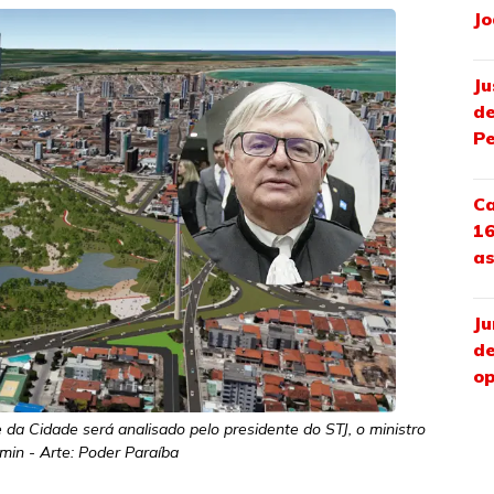
Jo
Ju
de
P
Ca
16
as
Ju
de
op
da Cidade será analisado pelo presidente do STJ, o ministro
in - Arte: Poder Paraíba