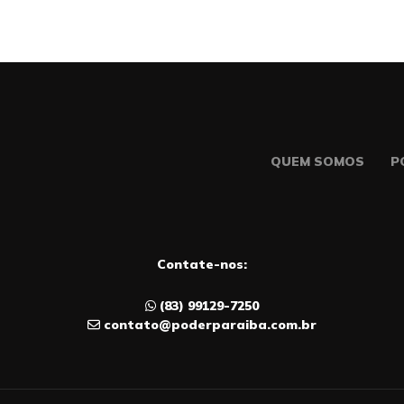
QUEM SOMOS
P
Contate-nos:
(83) 99129-7250
contato@poderparaiba.com.br