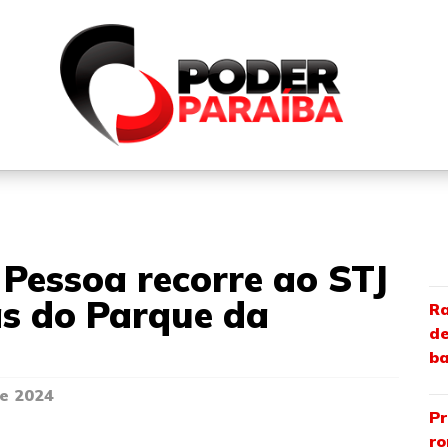
QUEM SOMOS
FALE CONOSCO
PARTICIPE DO N
 Pessoa recorre ao STJ
s do Parque da
Ra
de
ba
e 2024
Pr
ro