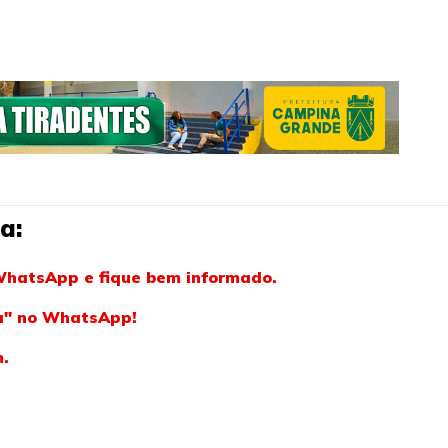
a:
WhatsApp e fique bem informado.
ba" no WhatsApp!
m.