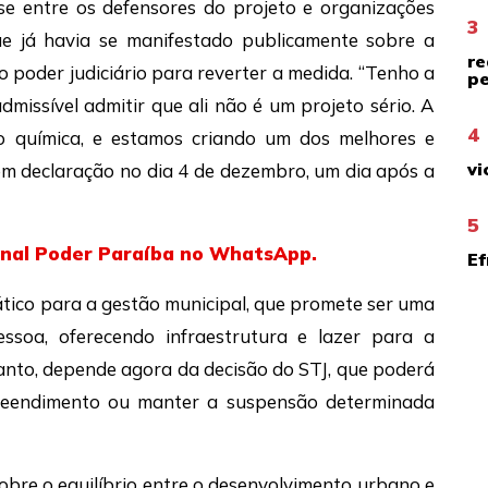
 entre os defensores do projeto e organizações
3
que já havia se manifestado publicamente sobre a
re
no poder judiciário para reverter a medida. “Tenho a
pe
admissível admitir que ali não é um projeto sério. A
4
o química, e estamos criando um dos melhores e
vi
 em declaração no dia 4 de dezembro, um dia após a
5
canal Poder Paraíba no WhatsApp.
Ef
tico para a gestão municipal, que promete ser uma
ssoa, oferecendo infraestrutura e lazer para a
anto, depende agora da decisão do STJ, que poderá
preendimento ou manter a suspensão determinada
obre o equilíbrio entre o desenvolvimento urbano e