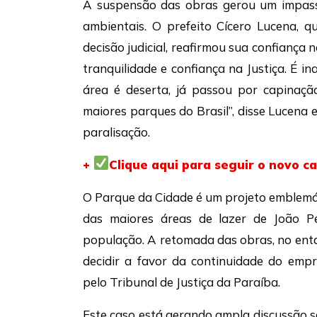
A suspensão das obras gerou um impasse
ambientais. O prefeito Cícero Lucena, 
decisão judicial, reafirmou sua confiança 
tranquilidade e confiança na Justiça. É in
área é deserta, já passou por capinaçã
maiores parques do Brasil”, disse Lucena
paralisação.
+
Clique aqui para seguir o novo 
O Parque da Cidade é um projeto emblemá
das maiores áreas de lazer de João Pe
população. A retomada das obras, no ent
decidir a favor da continuidade do em
pelo Tribunal de Justiça da Paraíba.
Este caso está gerando ampla discussão s