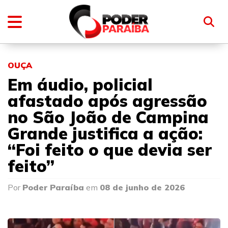
OUÇA
Em áudio, policial
afastado após agressão
no São João de Campina
Grande justifica a ação:
“Foi feito o que devia ser
feito”
Por
Poder Paraíba
em
08 de junho de 2026