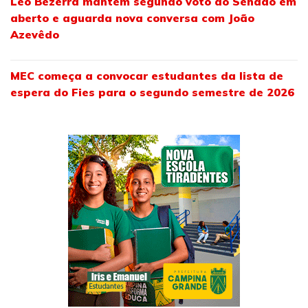
Leo Bezerra mantém segundo voto ao Senado em
aberto e aguarda nova conversa com João
Azevêdo
MEC começa a convocar estudantes da lista de
espera do Fies para o segundo semestre de 2026