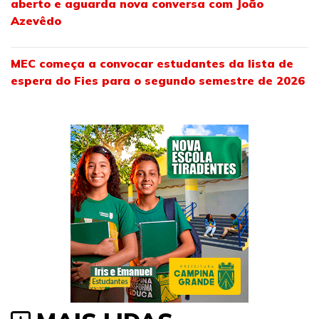
aberto e aguarda nova conversa com João
Azevêdo
MEC começa a convocar estudantes da lista de
espera do Fies para o segundo semestre de 2026