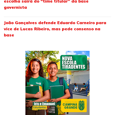
escolha sairá do “time titular” da base
governista
João Gonçalves defende Eduardo Carneiro para
vice de Lucas Ribeiro, mas pede consenso na
base