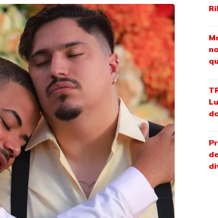
Ri
Ma
no
qu
TR
Lu
do
Pr
de
di