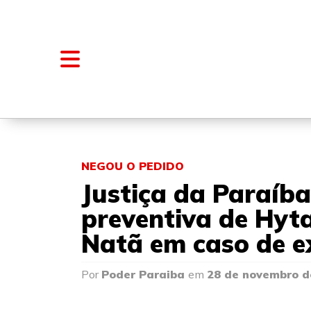
NOTÍCIAS
BLOGS E COLUNAS
NEGOU O PEDIDO
Justiça da Paraíb
preventiva de Hyta
Natã em caso de ex
Por
Poder Paraiba
em
28 de novembro d