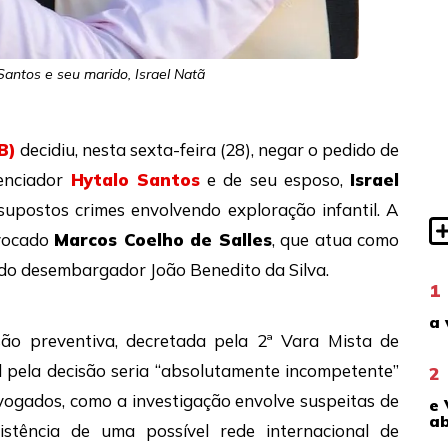
Santos e seu marido, Israel Natã
B)
decidiu, nesta sexta-feira (28), negar o pedido de
uenciador
Hytalo Santos
e de seu esposo,
Israel
supostos crimes envolvendo exploração infantil. A
nvocado
Marcos Coelho de Salles
, que atua como
 do desembargador João Benedito da Silva.
1
a 
são preventiva, decretada pela 2ª Vara Mista de
l pela decisão seria “absolutamente incompetente”
2
vogados, como a investigação envolve suspeitas de
e 
ab
stência de uma possível rede internacional de