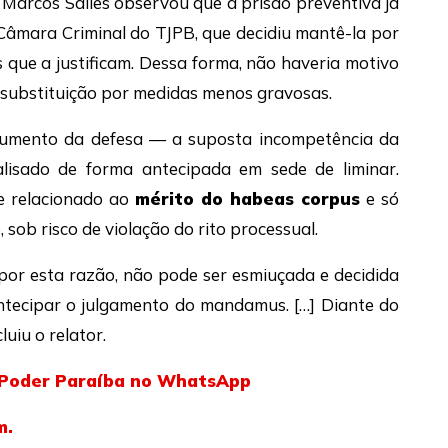
Marcos Salles observou que a prisão preventiva já
Câmara Criminal do TJPB, que decidiu mantê-la por
s que a justificam. Dessa forma, não haveria motivo
 substituição por medidas menos gravosas.
rgumento da defesa — a suposta incompetência da
lisado de forma antecipada em sede de liminar.
e relacionado ao
mérito do habeas corpus
e só
ob risco de violação do rito processual.
 por esta razão, não pode ser esmiuçada e decidida
antecipar o julgamento do mandamus. […] Diante do
cluiu o relator.
l Poder Paraíba no WhatsApp
m.