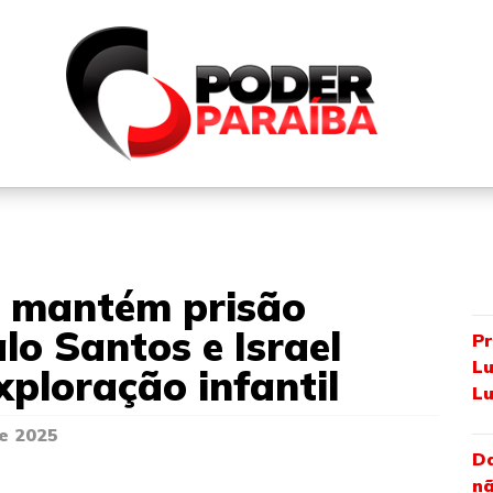
QUEM SOMOS
FALE CONOSCO
PARTICIPE DO N
a mantém prisão
lo Santos e Israel
Pr
Lu
ploração infantil
Lu
e 2025
Da
nã