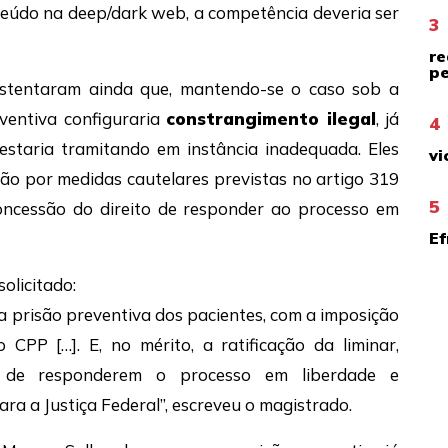
nteúdo na deep/dark web, a competência deveria ser
3
re
pe
ustentaram ainda que, mantendo-se o caso sob a
eventiva configuraria
constrangimento ilegal
, já
4
taria tramitando em instância inadequada. Eles
vi
ão por medidas cautelares previstas no artigo 319
5
oncessão do direito de responder ao processo em
Ef
olicitado:
 prisão preventiva dos pacientes, com a imposição
CPP […]. E, no mérito, a ratificação da liminar,
o de responderem o processo em liberdade e
ra a Justiça Federal”, escreveu o magistrado.