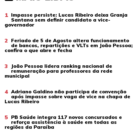
1
Impasse persiste: Lucas Ribeiro deixa Granja
Santana sem definir candidato a vice-
governador
2
Feriado de 5 de Agosto altera funcionamento
de bancos, repartições e VLTs em João Pessoa;
confira o que abre e fecha
3
João Pessoa lidera ranking nacional de
remuneração para professores da rede
municipal
4
Adriano Galdino não participa de convenção
após impasse sobre vaga de vice na chapa de
Lucas Ribeiro
5
PB Saúde integra 117 novos concursados e
reforça assistência à saúde em todas as
regiões da Paraíba