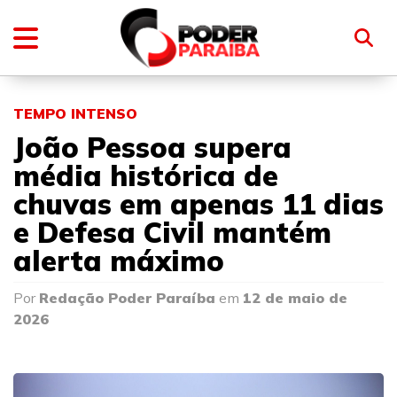
TEMPO INTENSO
João Pessoa supera
média histórica de
chuvas em apenas 11 dias
e Defesa Civil mantém
alerta máximo
Por
Redação Poder Paraíba
em
12 de maio de
2026