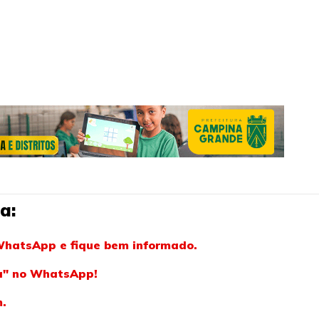
a:
WhatsApp e fique bem informado.
ba" no WhatsApp!
m.