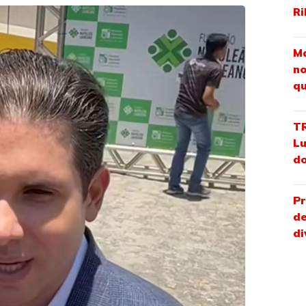
Ri
Ma
no
qu
TR
Lu
do
Pr
de
di