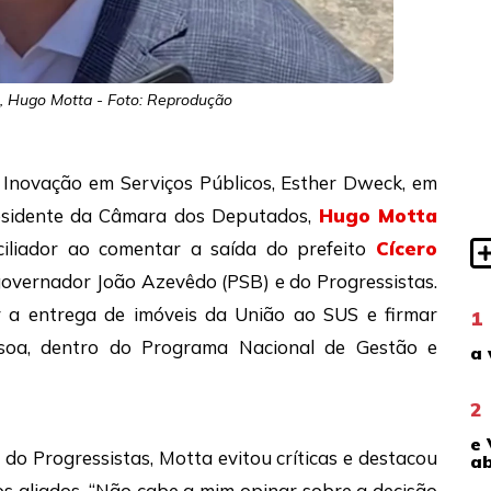
, Hugo Motta - Foto: Reprodução
 Inovação em Serviços Públicos, Esther Dweck, em
presidente da Câmara dos Deputados,
Hugo Motta
iliador ao comentar a saída do prefeito
Cícero
governador João Azevêdo (PSB) e do Progressistas.
ar a entrega de imóveis da União ao SUS e firmar
1
ssoa, dentro do Programa Nacional de Gestão e
a 
2
e 
 do Progressistas, Motta evitou críticas e destacou
ab
os aliados. “Não cabe a mim opinar sobre a decisão