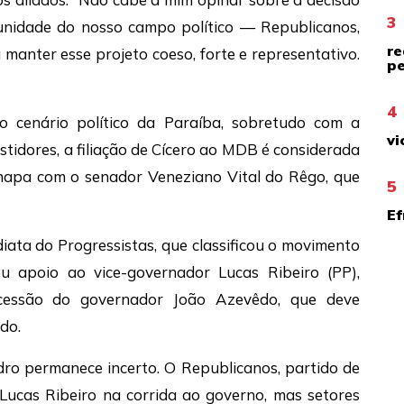
3
unidade do nosso campo político — Republicanos,
re
manter esse projeto coeso, forte e representativo.
pe
4
 cenário político da Paraíba, sobretudo com a
vi
tidores, a filiação de Cícero ao MDB é considerada
chapa com o senador Veneziano Vital do Rêgo, que
5
Ef
iata do Progressistas, que classificou o movimento
ou apoio ao vice-governador Lucas Ribeiro (PP),
ucessão do governador João Azevêdo, que deve
do.
ro permanece incerto. O Republicanos, partido de
Lucas Ribeiro na corrida ao governo, mas setores