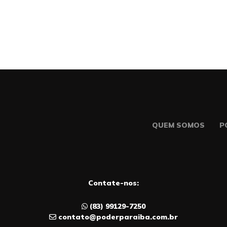
QUEM SOMOS
P
Contate-nos:
(83) 99129-7250
contato@poderparaiba.com.br