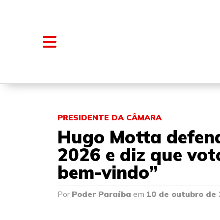
NOTÍCIAS
BLOGS E COLUNAS
PRESIDENTE DA CÂMARA
Hugo Motta defend
2026 e diz que vot
bem-vindo”
Por
Poder Paraíba
em
10 de outubro de