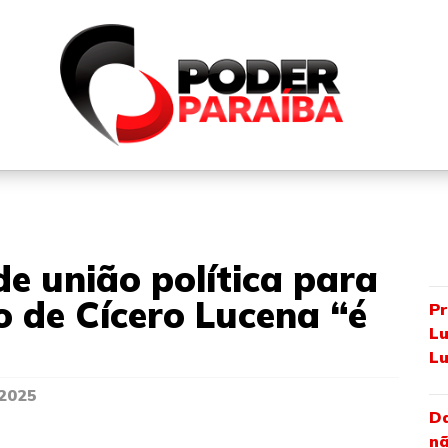
QUEM SOMOS
FALE CONOSCO
PARTICIPE DO N
e união política para
o de Cícero Lucena “é
Pr
Lu
Lu
 2025
Da
nã