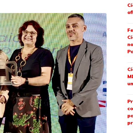
Cí
of
Fe
Cí
no
P
Cí
MD
u
Pr
co
pa
pr