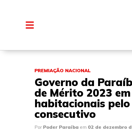
NOTÍCIAS
BLOGS E COLUNAS
PREMIAÇÃO NACIONAL
Governo da Paraíb
de Mérito 2023 e
habitacionais pel
consecutivo
Por
Poder Paraíba
em
02 de dezembro d