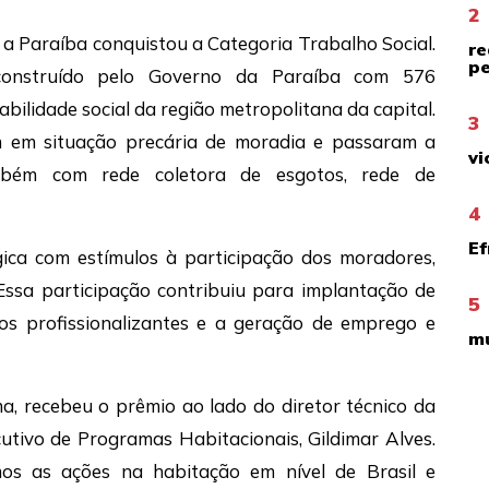
2
 a Paraíba conquistou a Categoria Trabalho Social.
re
pe
construído pelo Governo da Paraíba com 576
ilidade social da região metropolitana da capital.
3
m em situação precária de moradia e passaram a
vi
mbém com rede coletora de esgotos, rede de
4
Ef
ca com estímulos à participação dos moradores,
. Essa participação contribuiu para implantação de
5
sos profissionalizantes e a geração de emprego e
mu
ma, recebeu o prêmio ao lado do diretor técnico da
cutivo de Programas Habitacionais, Gildimar Alves.
s as ações na habitação em nível de Brasil e