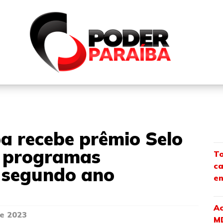
QUEM SOMOS
FALE CONOSCO
PARTICIPE DO N
a recebe prêmio Selo
m programas
To
ca
o segundo ano
en
Ac
e 2023
M