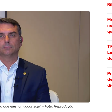
Ri
Ma
no
qu
TR
Lu
do
Pr
de
di
ia que eles iam jogar sujo” - Foto: Reprodução