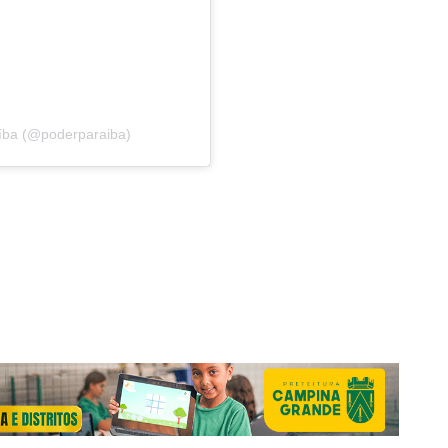
íba (@poderparaiba)