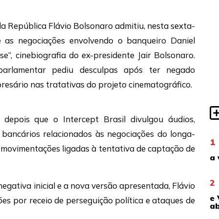
da República
Flávio Bolsonaro
admitiu, nesta sexta-
bre as negociações envolvendo o banqueiro
Daniel
se”, cinebiografia do ex-presidente
Jair Bolsonaro
.
parlamentar pediu desculpas após ter negado
esário nas tratativas do projeto cinematográfico.
u depois que o
Intercept Brasil
divulgou áudios,
ancários relacionados às negociações do longa-
1
 movimentações ligadas à tentativa de captação de
a 
2
egativa inicial e a nova versão apresentada, Flávio
e 
es por receio de perseguição política e ataques de
ab