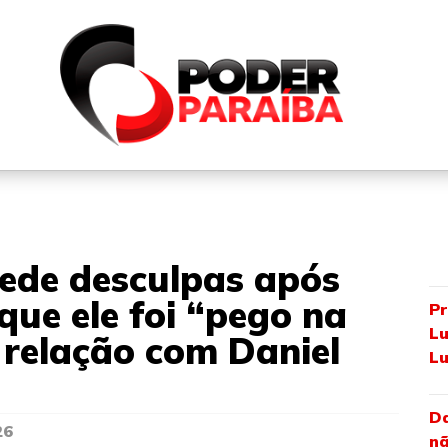
QUEM SOMOS
FALE CONOSCO
PARTICIPE DO N
pede desculpas após
que ele foi “pego na
Pr
Lu
 relação com Daniel
Lu
Da
26
nã