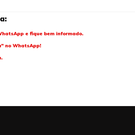
a:
WhatsApp e fique bem informado.
ba" no WhatsApp!
m.