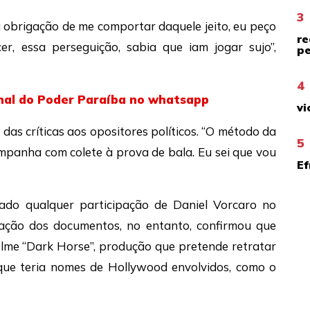
3
 obrigação de me comportar daquele jeito, eu peço
re
er, essa perseguição, sabia que iam jogar sujo”,
pe
4
nal do Poder Paraíba no whatsapp
vi
das críticas aos opositores políticos. “O método da
5
mpanha com colete à prova de bala. Eu sei que vou
Ef
egado qualquer participação de Daniel Vorcaro no
gação dos documentos, no entanto, confirmou que
filme “Dark Horse”, produção que pretende retratar
e que teria nomes de Hollywood envolvidos, como o