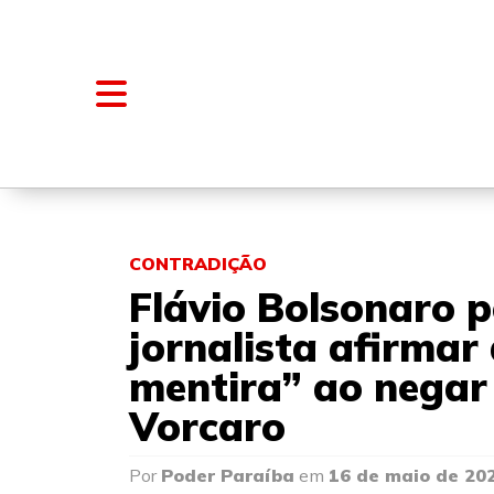
NOTÍCIAS
BLOGS E COLUNAS
CONTRADIÇÃO
Flávio Bolsonaro 
jornalista afirmar 
mentira” ao negar
Vorcaro
Por
Poder Paraíba
em
16 de maio de 20