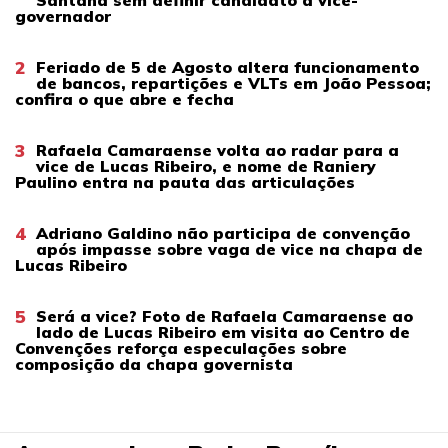
Santana sem definir candidato a vice-
governador
2
Feriado de 5 de Agosto altera funcionamento
de bancos, repartições e VLTs em João Pessoa;
confira o que abre e fecha
3
Rafaela Camaraense volta ao radar para a
vice de Lucas Ribeiro, e nome de Raniery
Paulino entra na pauta das articulações
4
Adriano Galdino não participa de convenção
após impasse sobre vaga de vice na chapa de
Lucas Ribeiro
5
Será a vice? Foto de Rafaela Camaraense ao
lado de Lucas Ribeiro em visita ao Centro de
Convenções reforça especulações sobre
composição da chapa governista