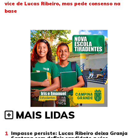
vice de Lucas Ribeiro, mas pede consenso na
base
MAIS LIDAS
1
Impasse persiste: Lucas Ribeiro deixa Granja