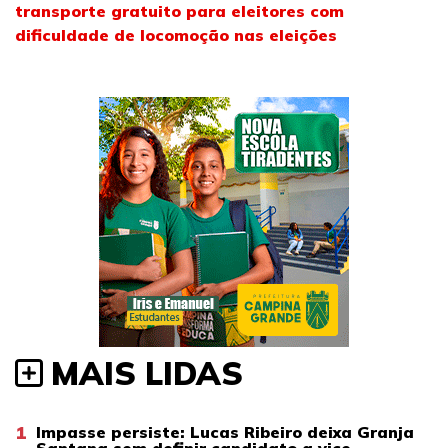
transporte gratuito para eleitores com
dificuldade de locomoção nas eleições
MAIS LIDAS
1
Impasse persiste: Lucas Ribeiro deixa Granja
Santana sem definir candidato a vice-