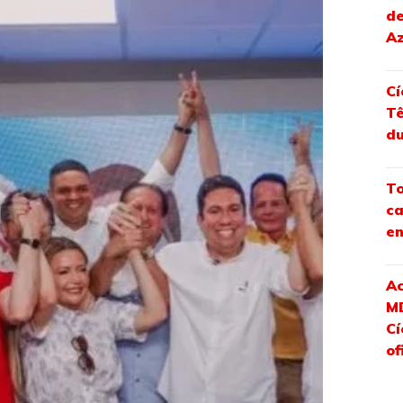
de
Az
Cí
Tê
d
To
ca
en
Ac
M
Cí
of