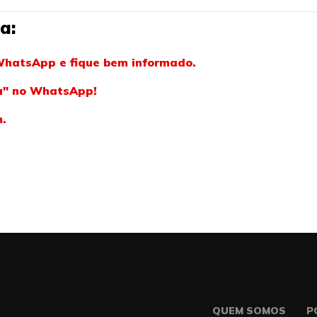
a:
WhatsApp e fique bem informado.
ba" no WhatsApp!
m.
QUEM SOMOS
P