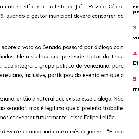
ca entre Leitão e o prefeito de João Pessoa, Cícero
re
pe
26, quando o gestor municipal deverá concorrer ao
3
vi
o sobre o voto ao Senado passará por diálogo com
4
liados. Ele ressaltou que pretende tratar do tema
Ef
, que integra o grupo político de Veneziano, para
neziano, inclusive, participou do evento em que a
5
mu
iano, então é natural que exista esse diálogo. Não
o senador, mas é legítimo que o prefeito trabalhe
nos convencer futuramente”, disse Felipe Leitão.
 deverá ser anunciada até o mês de janeiro. “É uma