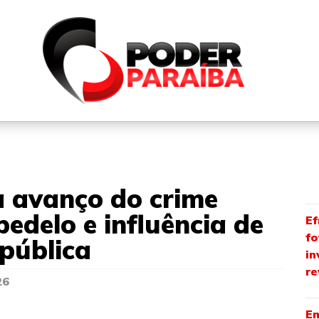
QUEM SOMOS
FALE CONOSCO
PARTICIPE DO N
a avanço do crime
edelo e influência de
Ef
fo
pública
in
re
26
Em