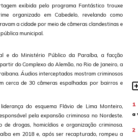
rtagem exibida pelo programa Fantástico trouxe
crime organizado em
Cabedelo
, revelando como
avam a cidade por meio de câmeras clandestinas e
pública municipal.
al
e do
Ministério Público da Paraíba
, a facção
partir do
Complexo do Alemão
, no Rio de Janeiro, a
araibana. Áudios interceptados mostram criminosos
om cerca de 30 câmeras espalhadas por bairros e
1
 liderança do esquema
Flávio de Lima Monteiro
,
a 
esponsável pela expansão criminosa no Nordeste.
o de drogas, homicídios e organização criminosa.
2
araíba em 2018 e, após ser recapturado, rompeu a