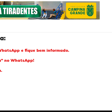
a:
WhatsApp e fique bem informado.
ba" no WhatsApp!
m.