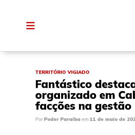
NOTÍCIAS
BLOGS E COLUNAS
TERRITÓRIO VIGIADO
Fantástico destac
organizado em Cab
facções na gestão 
Por
Poder Paraíba
em
11 de maio de 20