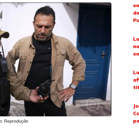
em
de
P
Lu
na
em
Lu
af
ti
Jo
Ca
pe
o: Reprodução