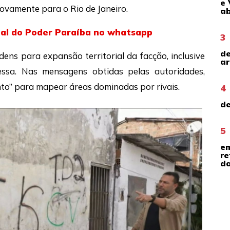
e 
novamente para o Rio de Janeiro.
ab
nal do Poder Paraíba no whatsapp
3
de
ens para expansão territorial da facção, inclusive
ar
ssa. Nas mensagens obtidas pelas autoridades,
to” para mapear áreas dominadas por rivais.
4
de
5
em
re
da