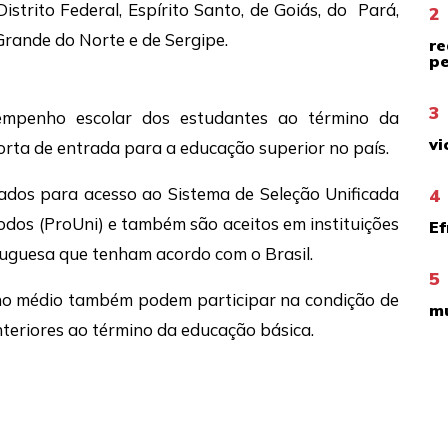
strito Federal, Espírito Santo, de Goiás, do Pará,
2
Grande do Norte e de Sergipe.
re
pe
3
empenho escolar dos estudantes ao término da
vi
orta de entrada para a educação superior no país.
ados para acesso ao Sistema de Seleção Unificada
4
odos (ProUni) e também são aceitos em instituições
Ef
tuguesa que tenham acordo com o Brasil.
5
ino médio também podem participar na condição de
mu
nteriores ao término da educação básica.