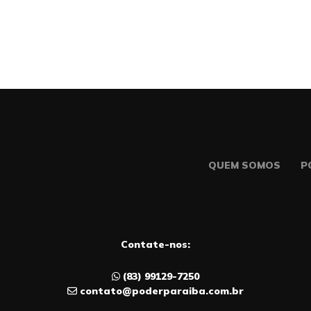
QUEM SOMOS
P
Contate-nos:
(83) 99129-7250
contato@poderparaiba.com.br