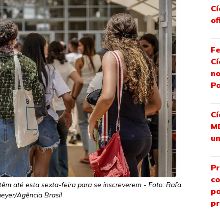
Cí
of
Fe
Cí
no
P
Cí
MD
u
Pr
co
êm até esta sexta-feira para se inscreverem - Foto: Rafa
pa
yer/Agência Brasil
pr