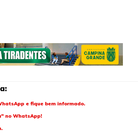
a:
WhatsApp e fique bem informado.
ba" no WhatsApp!
m.