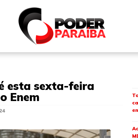
QUEM SOMOS
FALE CONOSCO
PARTICIPE DO N
 esta sexta-feira
no Enem
To
ca
en
24
Ac
M