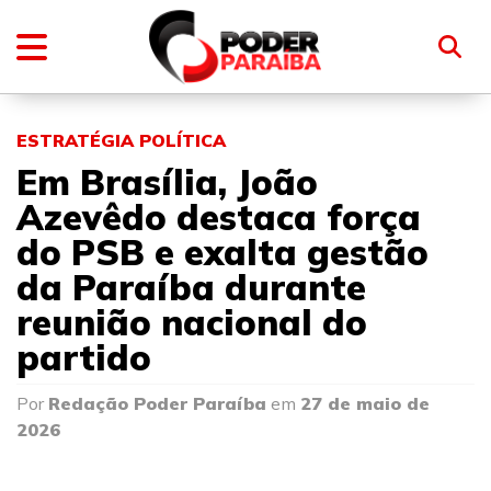
ESTRATÉGIA POLÍTICA
Em Brasília, João
Azevêdo destaca força
do PSB e exalta gestão
da Paraíba durante
reunião nacional do
partido
Por
Redação Poder Paraíba
em
27 de maio de
2026