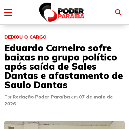
DEIXOU O CARGO
Eduardo Carneiro sofre
baixas no grupo político
após saída de Sales
Dantas e afastamento de
Saulo Dantas
Por
Redação Poder Paraíba
em
07 de maio de
2026