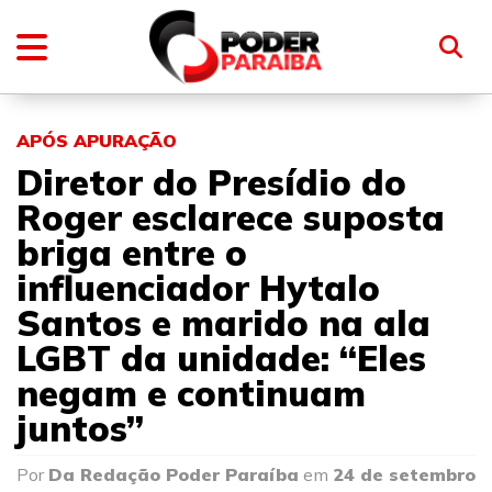
APÓS APURAÇÃO
Diretor do Presídio do
Roger esclarece suposta
briga entre o
influenciador Hytalo
Santos e marido na ala
LGBT da unidade: “Eles
negam e continuam
juntos”
Por
Da Redação Poder Paraíba
em
24 de setembro