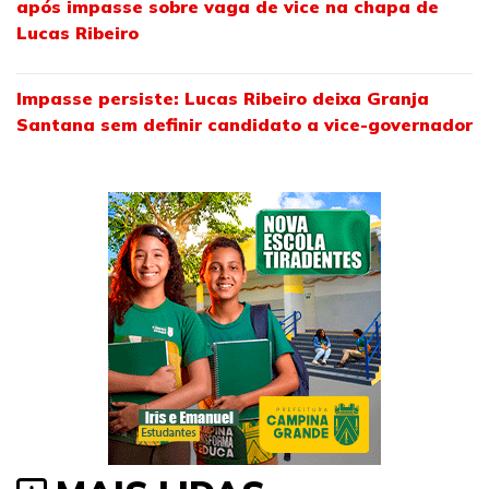
após impasse sobre vaga de vice na chapa de
Lucas Ribeiro
Impasse persiste: Lucas Ribeiro deixa Granja
Santana sem definir candidato a vice-governador