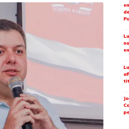
em
de
P
Lu
na
em
Lu
af
ti
Jo
Ca
pe