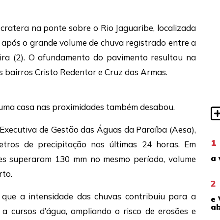
ratera na ponte sobre o Rio Jaguaribe, localizada
 após o grande volume de chuva registrado entre a
ra (2). O afundamento do pavimento resultou na
os bairros Cristo Redentor e Cruz das Armas.
 uma casa nas proximidades também desabou.
Executiva de Gestão das Águas da Paraíba (Aesa),
1
etros de precipitação nas últimas 24 horas. Em
a 
ices superaram 130 mm no mesmo período, volume
rto.
2
 que a intensidade das chuvas contribuiu para a
e 
ab
 a cursos d’água, ampliando o risco de erosões e