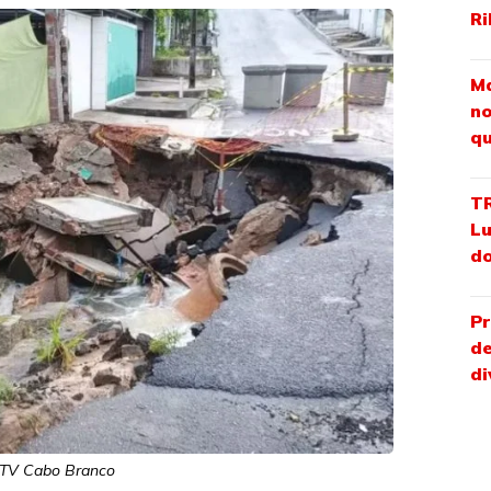
Ri
Ma
no
qu
TR
Lu
do
Pr
de
di
 TV Cabo Branco