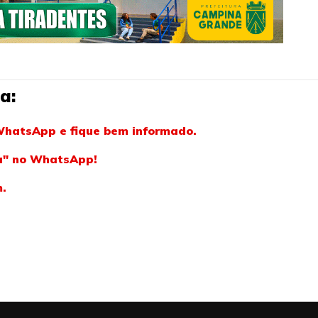
a:
WhatsApp e fique bem informado.
ba" no WhatsApp!
m.