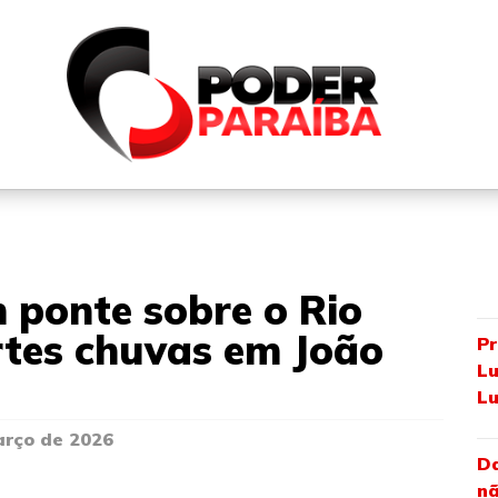
QUEM SOMOS
FALE CONOSCO
PARTICIPE DO N
 ponte sobre o Rio
rtes chuvas em João
Pr
Lu
Lu
arço de 2026
Da
nã