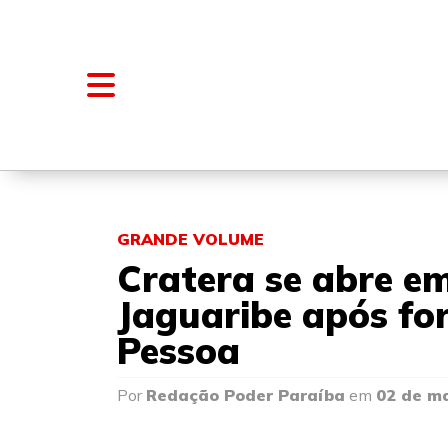
NOTÍCIAS
BLOGS E COLUNAS
GRANDE VOLUME
Cratera se abre em
Jaguaribe após fo
Pessoa
Por
Redação Poder Paraíba
em
02 de m