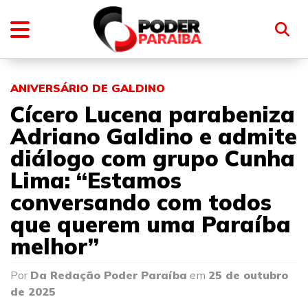
ANIVERSÁRIO DE GALDINO
Cícero Lucena parabeniza
Adriano Galdino e admite
diálogo com grupo Cunha
Lima: “Estamos
conversando com todos
que querem uma Paraíba
melhor”
Por
Da Redação Poder Paraíba
em
25 de outubro
de 2025