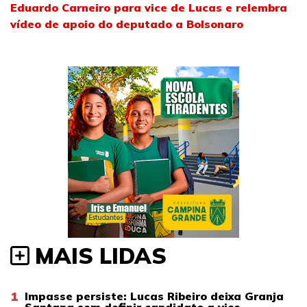
Eduardo Carneiro para vice de Lucas e relembra
vídeo de apoio do deputado a Bolsonaro
MAIS LIDAS
1
Impasse persiste: Lucas Ribeiro deixa Granja