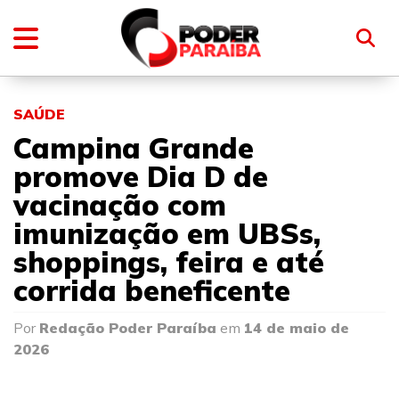
SAÚDE
Campina Grande
promove Dia D de
vacinação com
imunização em UBSs,
shoppings, feira e até
corrida beneficente
Por
Redação Poder Paraíba
em
14 de maio de
2026