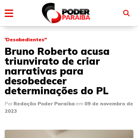
'Desobedientes"
Bruno Roberto acusa
triunvirato de criar
narrativas para
desobedecer
determinações do PL
Por
Redação Poder Paraíba
em
09 de novembro de
2023