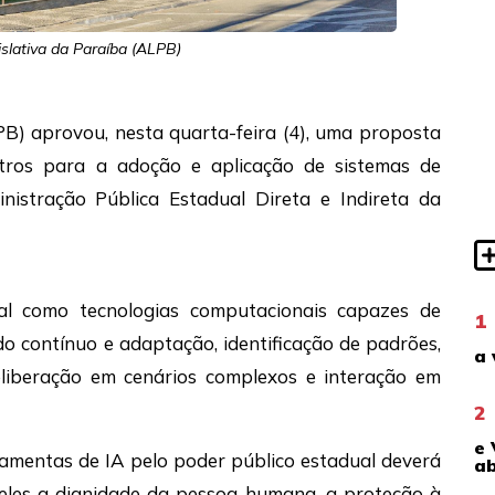
slativa da Paraíba (ALPB)
PB) aprovou, nesta quarta-feira (4), uma proposta
metros para a adoção e aplicação de sistemas de
ministração Pública Estadual Direta e Indireta da
icial como tecnologias computacionais capazes de
1
 contínuo e adaptação, identificação de padrões,
a 
liberação em cenários complexos e interação em
2
e 
ramentas de IA pelo poder público estadual deverá
ab
e eles a dignidade da pessoa humana, a proteção à