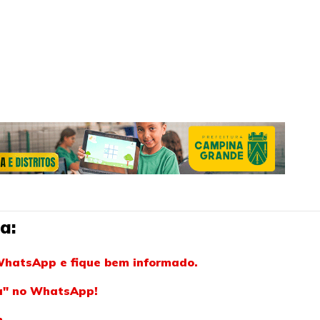
a:
WhatsApp e fique bem informado.
ba" no WhatsApp!
m.