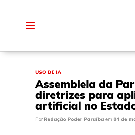
NOTÍCIAS
BLOGS E COLUNAS
USO DE IA
Assembleia da Par
diretrizes para apl
artificial no Estad
Por
Redação Poder Paraíba
em
04 de m