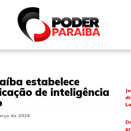
QUEM SOMOS
FALE CONOSCO
PARTICIPE DO N
aíba estabelece
icação de inteligência
Jo
di
o
Lu
arço de 2026
Da
pr