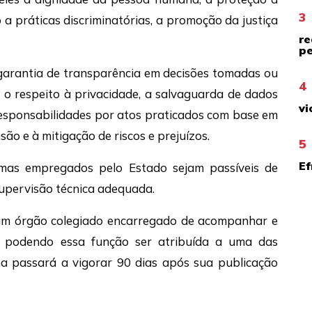
3
 a práticas discriminatórias, a promoção da justiça
re
pe
a garantia de transparência em decisões tomadas ou
4
 o respeito à privacidade, a salvaguarda de dados
vi
e responsabilidades por atos praticados com base em
usão e à mitigação de riscos e prejuízos.
5
Ef
emas empregados pelo Estado sejam passíveis de
upervisão técnica adequada.
e um órgão colegiado encarregado de acompanhar e
, podendo essa função ser atribuída a uma das
 passará a vigorar 90 dias após sua publicação