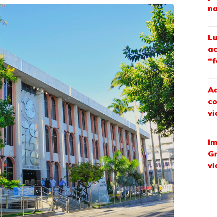
na
Lu
ac
“f
Ad
co
vi
Im
Gr
vi