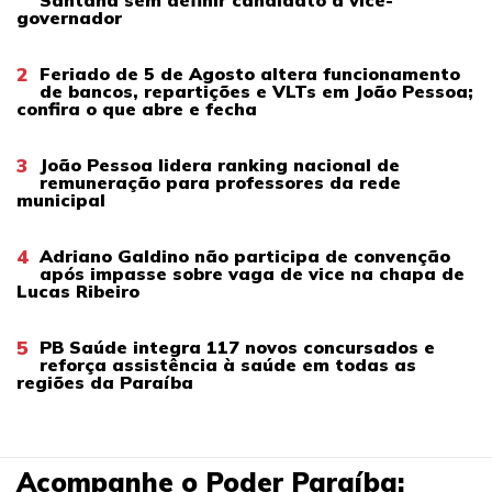
governador
2
Feriado de 5 de Agosto altera funcionamento
de bancos, repartições e VLTs em João Pessoa;
confira o que abre e fecha
3
João Pessoa lidera ranking nacional de
remuneração para professores da rede
municipal
4
Adriano Galdino não participa de convenção
após impasse sobre vaga de vice na chapa de
Lucas Ribeiro
5
PB Saúde integra 117 novos concursados e
reforça assistência à saúde em todas as
regiões da Paraíba
Acompanhe o Poder Paraíba: