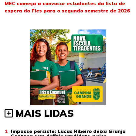
MEC começa a convocar estudantes da lista de
espera do Fies para o segundo semestre de 2026
MAIS LIDAS
1
Impasse persiste: Lucas Ribeiro deixa Granja
Santana sem definir candidato a vice-