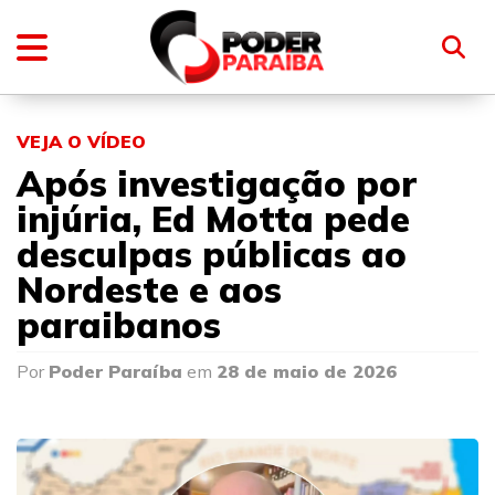
VEJA O VÍDEO
Após investigação por
injúria, Ed Motta pede
desculpas públicas ao
Nordeste e aos
paraibanos
Por
Poder Paraíba
em
28 de maio de 2026