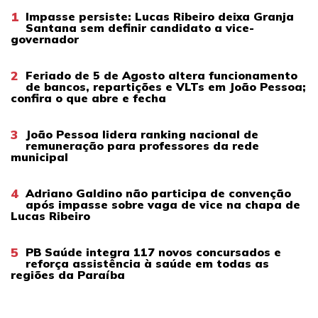
1
Impasse persiste: Lucas Ribeiro deixa Granja
Santana sem definir candidato a vice-
governador
2
Feriado de 5 de Agosto altera funcionamento
de bancos, repartições e VLTs em João Pessoa;
confira o que abre e fecha
3
João Pessoa lidera ranking nacional de
remuneração para professores da rede
municipal
4
Adriano Galdino não participa de convenção
após impasse sobre vaga de vice na chapa de
Lucas Ribeiro
5
PB Saúde integra 117 novos concursados e
reforça assistência à saúde em todas as
regiões da Paraíba