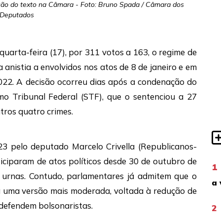
tação do texto na Câmara - Foto: Bruno Spada / Câmara dos
Deputados
arta-feira (17), por 311 votos a 163, o regime de
a anistia a envolvidos nos atos de 8 de janeiro e em
2022. A decisão ocorreu dias após a condenação do
mo Tribunal Federal (STF), que o sentenciou a 27
tros quatro crimes.
23 pelo deputado Marcelo Crivella (Republicanos-
iciparam de atos políticos desde 30 de outubro de
1
 urnas. Contudo, parlamentares já admitem que o
a 
a uma versão mais moderada, voltada à redução de
 defendem bolsonaristas.
2