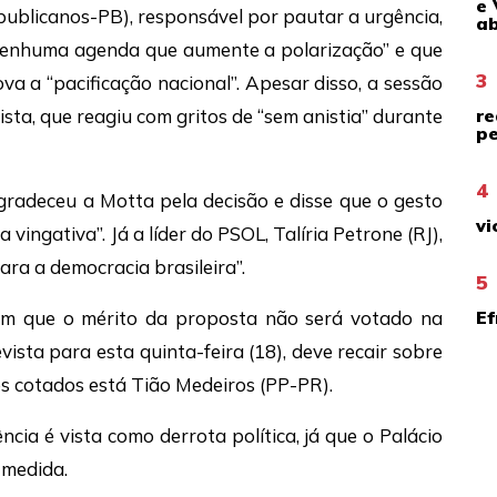
e 
ublicanos-PB), responsável por pautar a urgência,
ab
enhuma agenda que aumente a polarização” e que
3
va a “pacificação nacional”. Apesar disso, a sessão
sta, que reagiu com gritos de “sem anistia” durante
re
pe
4
agradeceu a Motta pela decisão e disse que o gesto
vi
vingativa”. Já a líder do PSOL, Talíria Petrone (RJ),
ara a democracia brasileira”.
5
liam que o mérito da proposta não será votado na
Ef
ista para esta quinta-feira (18), deve recair sobre
 cotados está Tião Medeiros (PP-PR).
cia é vista como derrota política, já que o Palácio
 medida.