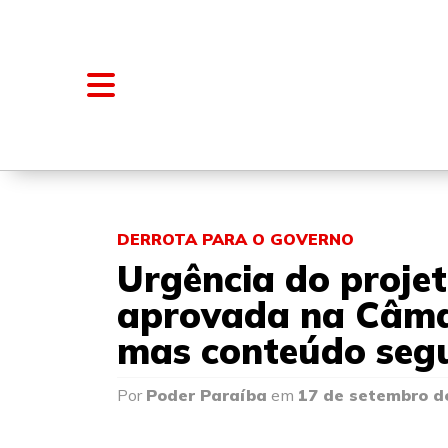
NOTÍCIAS
BLOGS E COLUNAS
DERROTA PARA O GOVERNO
Urgência do projet
aprovada na Câma
mas conteúdo seg
Por
Poder Paraíba
em
17 de setembro d