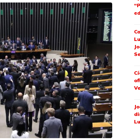
“P
ed
Co
Lu
Jo
S
Cí
of
Ve
Jo
di
Lu