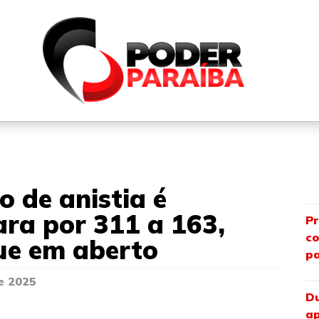
QUEM SOMOS
FALE CONOSCO
PARTICIPE DO N
o de anistia é
ra por 311 a 163,
Pr
co
ue em aberto
pa
e 2025
Du
ap