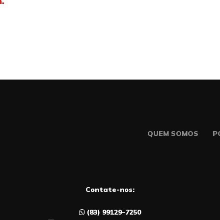
m.
QUEM SOMOS
P
Contate-nos:
(83) 99129-7250