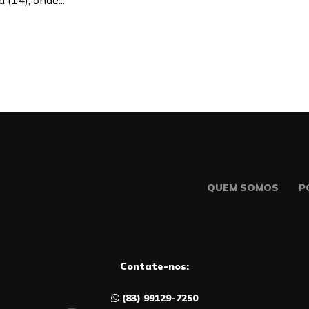
 (14), onde...
QUEM SOMOS
P
Contate-nos:
(83) 99129-7250