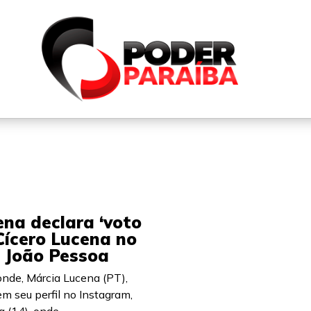
QUEM SOMOS
FALE CONOSCO
PARTICIPE DO N
na declara ‘voto
 Cícero Lucena no
m João Pessoa
onde, Márcia Lucena (PT),
m seu perfil no Instagram,