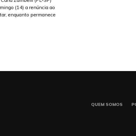
 Carla Zambelli (PL-SP)
omingo (14) a renúncia ao
tar, enquanto permanece
QUEM SOMOS
P