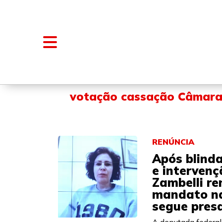
NOTÍCIAS
BLOGS E COLUNAS
votação cassação Câmar
RENÚNCIA
Após blind
e intervenç
Zambelli re
mandato n
segue presa