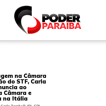
QUEM SOMOS
FALE CONOSCO
PARTICIPE DO N
a
agem na Câmara
ão do STF, Carla
nuncia ao
a Câmara e
 na Itália